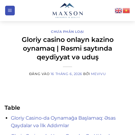
Bỏ
qua
nội
dung
CHƯA PHÂN LOẠI
Gloriy casino onlayn kazino
oynamaq | Rəsmi saytında
qeydiyyat və uduş
ĐĂNG VÀO
16 THÁNG 6, 2026
BỞI
MEVIVU
Table
Gloriy Casino-da Oynamağa Başlamaq: Əsas
Qaydalar və İlk Addımlar