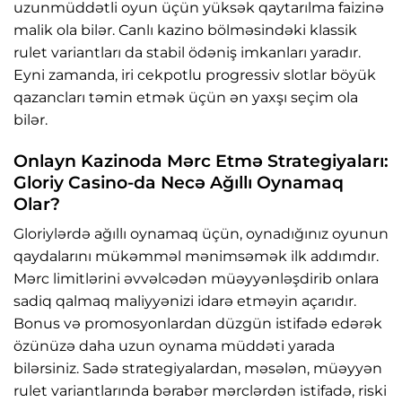
uzunmüddətli oyun üçün yüksək qaytarılma faizinə
malik ola bilər. Canlı kazino bölməsindəki klassik
rulet variantları da stabil ödəniş imkanları yaradır.
Eyni zamanda, iri cekpotlu progressiv slotlar böyük
qazancları təmin etmək üçün ən yaxşı seçim ola
bilər.
Onlayn Kazinoda Mərc Etmə Strategiyaları:
Gloriy Casino-da Necə Ağıllı Oynamaq
Olar?
Gloriylərdə ağıllı oynamaq üçün, oynadığınız oyunun
qaydalarını mükəmməl mənimsəmək ilk addımdır.
Mərc limitlərini əvvəlcədən müəyyənləşdirib onlara
sadiq qalmaq maliyyənizi idarə etməyin açarıdır.
Bonus və promosyonlardan düzgün istifadə edərək
özünüzə daha uzun oynama müddəti yarada
bilərsiniz. Sadə strategiyalardan, məsələn, müəyyən
rulet variantlarında bərabər mərclərdən istifadə, riski