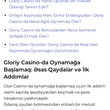
Gloriy Casino-da Hansı Oyunlar Ən Yüksək
Ödənişi Təmin Edir?
Onlayn Kazinoda Mərc Etmə Strategiyaları: Gloriy
Casino-da Necə Ağıllı Oynamaq Olar?
Gloriy Casino-da Bonuslardan Necə Səmərəli
İstifadə Etmək Olar?
Canlı Diler Oyunları: Gloriy Casino-da Real Vaxt
Rejimində Oynamağın Üstünlükləri
Gloriy Casino-da Oynamağa
Başlamaq: Əsas Qaydalar və İlk
Addımlar
Glori Casino-da oynamağa başlamaq üçün ilk addım
rəsmi saytda qeydiyyatdan keçmək və şəxsi
hesabınızı yaratmaqdır.
Ödəniş üsulları bölməsindən etibarlı bir metod