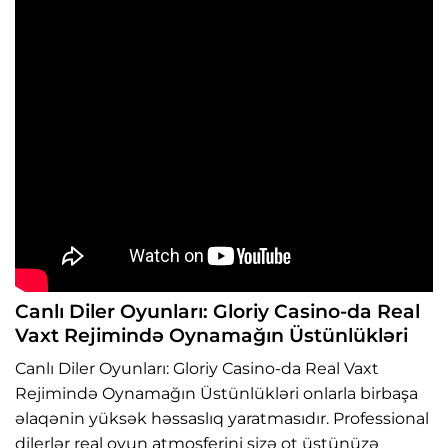
Canlı Diler Oyunları: Gloriy Casino-da Real
Vaxt Rejimində Oynamağın Üstünlükləri
Canlı Diler Oyunları: Gloriy Casino-da Real Vaxt
Rejimində Oynamağın Üstünlükləri onlarla birbaşa
əlaqənin yüksək həssaslıq yaratmasıdır. Professional
dilerlər real oyun atmosferini sizə ot üstünüzə