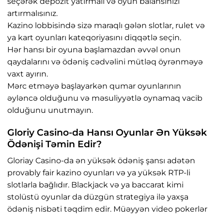
seçərək depozit yatırmalı və oyun balansınızı
artırmalısınız.
Kazino lobbisində sizə maraqlı gələn slotlar, rulet və
ya kart oyunları kateqoriyasını diqqətlə seçin.
Hər hansı bir oyuna başlamazdan əvvəl onun
qaydalarını və ödəniş cədvəlini mütləq öyrənməyə
vaxt ayırın.
Mərc etməyə başlayarkən qumar oyunlarının
əyləncə olduğunu və məsuliyyətlə oynamaq vacib
olduğunu unutmayın.
Gloriy Casino-da Hansı Oyunlar Ən Yüksək
Ödənişi Təmin Edir?
Gloriay Casino-da ən yüksək ödəniş şansı adətən
provably fair kazino oyunları və ya yüksək RTP-li
slotlarla bağlıdır. Blackjack və ya baccarat kimi
stolüstü oyunlar da düzgün strategiya ilə yaxşa
ödəniş nisbəti təqdim edir. Müəyyən video pokerlər