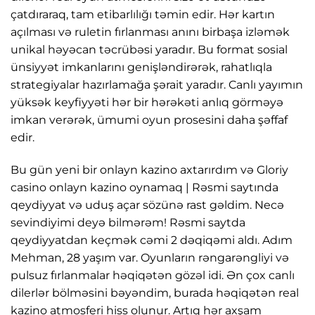
çatdıraraq, tam etibarlılığı təmin edir. Hər kartın
açılması və ruletin fırlanması anını birbaşa izləmək
unikal həyəcan təcrübəsi yaradır. Bu format sosial
ünsiyyət imkanlarını genişləndirərək, rahatlıqla
strategiyalar hazırlamağa şərait yaradır. Canlı yayımın
yüksək keyfiyyəti hər bir hərəkəti anlıq görməyə
imkan verərək, ümumi oyun prosesini daha şəffaf
edir.
Bu gün yeni bir onlayn kazino axtarırdım və Gloriy
casino onlayn kazino oynamaq | Rəsmi saytında
qeydiyyat və uduş açar sözünə rast gəldim. Necə
sevindiyimi deyə bilmərəm! Rəsmi saytda
qeydiyyatdan keçmək cəmi 2 dəqiqəmi aldı. Adım
Mehman, 28 yaşım var. Oyunların rəngarəngliyi və
pulsuz fırlanmalar həqiqətən gözəl idi. Ən çox canlı
dilerlər bölməsini bəyəndim, burada həqiqətən real
kazino atmosferi hiss olunur. Artıq hər axşam