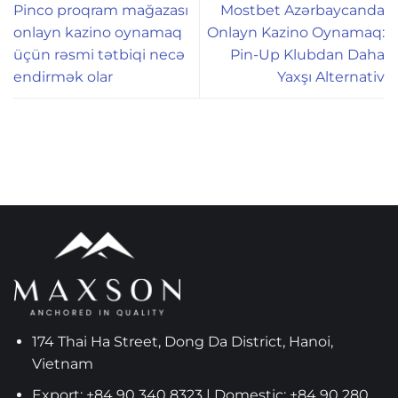
Pinco proqram mağazası
Mostbet Azərbaycanda
onlayn kazino oynamaq
Onlayn Kazino Oynamaq:
üçün rəsmi tətbiqi necə
Pin-Up Klubdan Daha
endirmək olar
Yaxşı Alternativ
174 Thai Ha Street, Dong Da District, Hanoi,
Vietnam
Export: +84 90 340 8323 | Domestic: +84 90 280