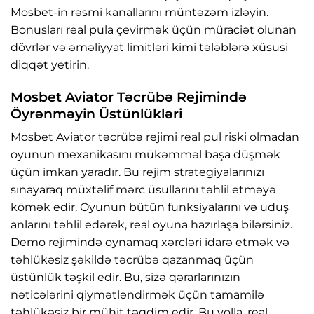
Mosbet-in rəsmi kanallarını müntəzəm izləyin.
Bonusları real pula çevirmək üçün müraciət olunan
dövrlər və əməliyyat limitləri kimi tələblərə xüsusi
diqqət yetirin.
Mosbet Aviator Təcrübə Rejimində
Öyrənməyin Üstünlükləri
Mosbet Aviator təcrübə rejimi real pul riski olmadan
oyunun mexanikasını mükəmməl başa düşmək
üçün imkan yaradır. Bu rejim strategiyalarınızı
sınayaraq müxtəlif mərc üsullarını təhlil etməyə
kömək edir. Oyunun bütün funksiyalarını və uduş
anlarını təhlil edərək, real oyuna hazırlaşa bilərsiniz.
Demo rejimində oynamaq xərcləri idarə etmək və
təhlükəsiz şəkildə təcrübə qazanmaq üçün
üstünlük təşkil edir. Bu, sizə qərarlarınızın
nəticələrini qiymətləndirmək üçün tamamilə
təhlükəsiz bir mühit təqdim edir. Bu yolla, real