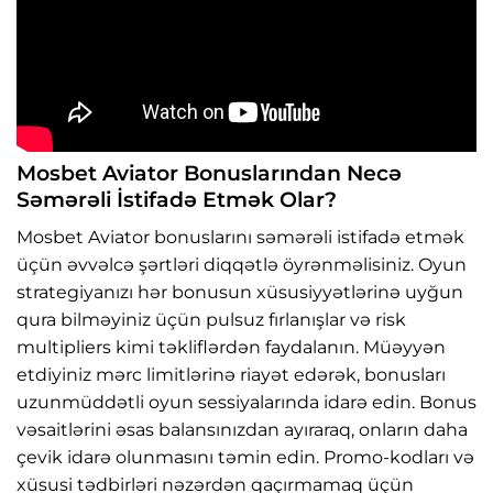
Mosbet Aviator Bonuslarından Necə
Səmərəli İstifadə Etmək Olar?
Mosbet Aviator bonuslarını səmərəli istifadə etmək
üçün əvvəlcə şərtləri diqqətlə öyrənməlisiniz. Oyun
strategiyanızı hər bonusun xüsusiyyətlərinə uyğun
qura bilməyiniz üçün pulsuz fırlanışlar və risk
multipliers kimi təkliflərdən faydalanın. Müəyyən
etdiyiniz mərc limitlərinə riayət edərək, bonusları
uzunmüddətli oyun sessiyalarında idarə edin. Bonus
vəsaitlərini əsas balansınızdan ayıraraq, onların daha
çevik idarə olunmasını təmin edin. Promo-kodları və
xüsusi tədbirləri nəzərdən qaçırmamaq üçün