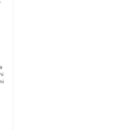
ə
ə
mi
ni