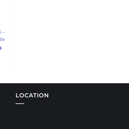
i –
də
LOCATION