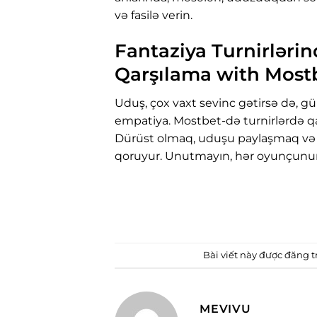
və fasilə verin.
Fantaziya Turnirləri
Qarşılama with Most
Uduş, çox vaxt sevinc gətirsə də, gü
empatiya. Mostbet-də turnirlərdə qa
Dürüst olmaq, uduşu paylaşmaq və di
qoruyur. Unutmayın, hər oyunçunun öz
Bài viết này được đăng 
MEVIVU