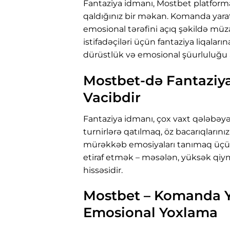
Fantaziya idmanı, Mostbet platformas
qaldığınız bir məkan. Komanda yara
emosional tərəfini açıq şəkildə müz
istifadəçiləri üçün fantaziya liqala
dürüstlük və emosional şüurluluğu 
Mostbet-də Fantaziya 
Vacibdir
Fantaziya idmanı, çox vaxt qələbəyə
turnirlərə qatılmaq, öz bacarıqların
mürəkkəb emosiyaları tanımaq üçün b
etiraf etmək – məsələn, yüksək qiy
hissəsidir.
Mostbet – Komanda Y
Emosional Yoxlama