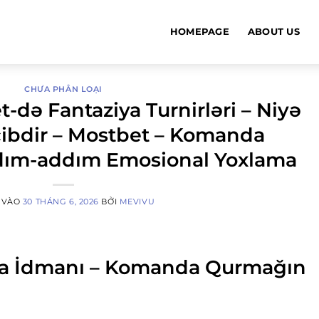
HOMEPAGE
ABOUT US
CHƯA PHÂN LOẠI
-də Fantaziya Turnirləri – Niyə
ibdir – Mostbet – Komanda
ddım-addım Emosional Yoxlama
 VÀO
30 THÁNG 6, 2026
BỞI
MEVIVU
ya İdmanı – Komanda Qurmağın