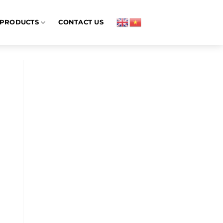
PRODUCTS
CONTACT US