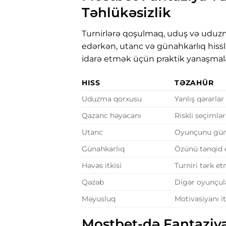
Təhlükəsizlik
Turnirlərə qoşulmaq, uduş və uduzm
edərkən, utanc və günahkarlıq hisslə
idarə etmək üçün praktik yanaşmalar
HISS
TƏZAHÜR
Uduzma qorxusu
Yanlış qərarla
Qazanc həyəcanı
Riskli seçimlər
Utanc
Oyunçunu gün
Günahkarlıq
Özünü tənqid
Həvəs itkisi
Turniri tərk e
Qəzəb
Digər oyunçul
Məyusluq
Motivasiyanı i
Mostbet-də Fantaziya