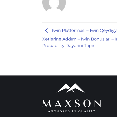
1win Platforması – 1win Qeydiyy
Xətlərinə Addım – 1win Bonusları – 
Probability Dəyərini Tapın