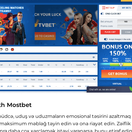
th Mostbet
 büdcə, uduş və uduzmaların emosional təsirini azaltmaq
 maksimum məbləğ təyin edin və ona riayət edin. Zəiflik
a daha çox xərcləmək istəyi yaranarsa, bunu etiraf edi